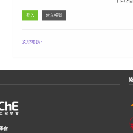
( 6-12個
忘記密碼?
學會